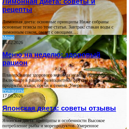
Лимонная диета: советы и
рецепты
Лимонная диета: основные принципы Ниже собраны
основные тезисы по теме статьи. Завтрак: стакан воды с
лимонным соком, омлет с овощами.…
Меню
24.02.2026
Меню на неделю: здоровый
рацион
Планирование здорового меню на неделю Разнообразие:
Включайте в рацион разноцветные фрукты и овощи, белковые
продукты, злаки, орехи и семена. Умеренность:…
Результаты
17.03.2026
Японская диета: советы отзывы
Японская диета: принципы и особенности Высокое
потребление рыбы и морепродуктов. Умеренное