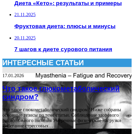
Диета «Кето»: результаты и примеры
21.11.2025
Фруктовая диета: плюсы и минусы
20.11.2025
7 шагов к диете сурового питания
ИНТЕРЕСНЫЕ СТАТЬИ
17.01.2026
Что такое глюкометаболический
синдром?
Что такое глюкометаболический синдром? Ниже собраны
основные тезисы по теме статьи. Соблюдение здорового
рационального питания Умеренные физические нагрузки
Избегание стрессовых…
20.12.2025