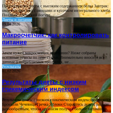
Преимущества диеты с высоким содержанием белка Завтрак:
омлет из двух яиц с овощами и кусочком интегрального хлеба.
Полдник: греческий йогурт…
Диеты и питание
09.04.2026
Макросчетчик: как контролировать
питание
Зачем нужен макросчетчик в питании? Ниже собраны
основные тезисы по теме статьи. Внимательно вносите все
данные о потребляемых продуктах, не…
Результаты
01.02.2026
Результаты диеты с низким
гликемическим индексом
Результаты диеты с низким гликемическим индексом Овсянка
Брокколи Чечевица Гречка Яблоки Старайтесь делать рацион
разнообразным, чтобы организм получал больше витаминов,