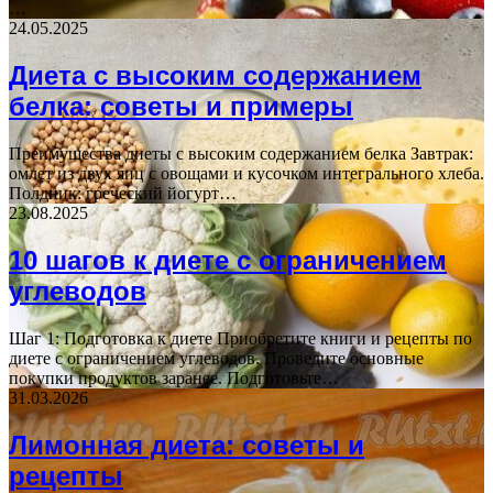
…
24.05.2025
Диета с высоким содержанием
белка: советы и примеры
Преимущества диеты с высоким содержанием белка Завтрак:
омлет из двух яиц с овощами и кусочком интегрального хлеба.
Полдник: греческий йогурт…
23.08.2025
10 шагов к диете с ограничением
углеводов
Шаг 1: Подготовка к диете Приобретите книги и рецепты по
диете с ограничением углеводов. Проведите основные
покупки продуктов заранее. Подготовьте…
31.03.2026
Лимонная диета: советы и
рецепты