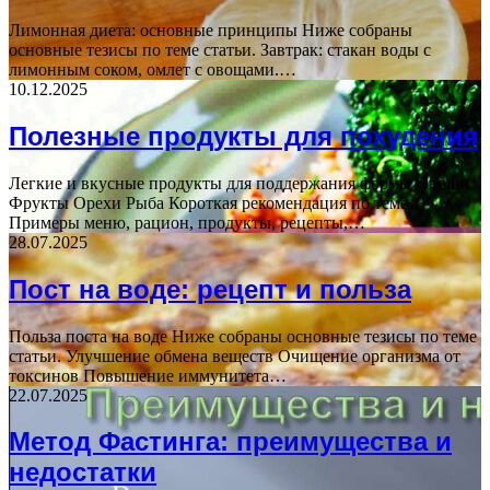
Лимонная диета: основные принципы Ниже собраны
основные тезисы по теме статьи. Завтрак: стакан воды с
лимонным соком, омлет с овощами.…
10.12.2025
Полезные продукты для похудения
Легкие и вкусные продукты для поддержания формы Овощи
Фрукты Орехи Рыба Короткая рекомендация по теме
Примеры меню, рацион, продукты, рецепты,…
28.07.2025
Пост на воде: рецепт и польза
Польза поста на воде Ниже собраны основные тезисы по теме
статьи. Улучшение обмена веществ Очищение организма от
токсинов Повышение иммунитета…
22.07.2025
Метод Фастинга: преимущества и
недостатки