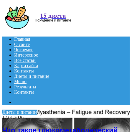
Menu
15 диета
Похудение и питание
Главная
О сайте
Читаемое
Интересное
Все статьи
Карта сайта
Контакты
Диеты и питание
Меню
Результаты
Контакты
Search
for
Диеты и питание
17.01.2026
Что такое глюкометаболический