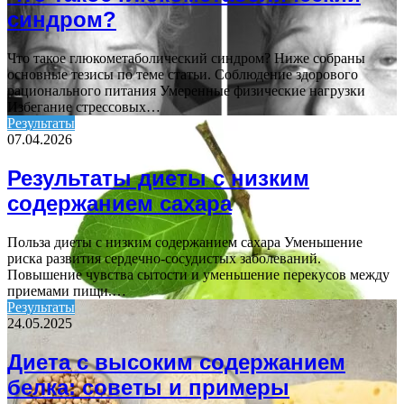
синдром?
Что такое глюкометаболический синдром? Ниже собраны
основные тезисы по теме статьи. Соблюдение здорового
рационального питания Умеренные физические нагрузки
Избегание стрессовых…
Результаты
07.04.2026
Результаты диеты с низким
содержанием сахара
Польза диеты с низким содержанием сахара Уменьшение
риска развития сердечно-сосудистых заболеваний.
Повышение чувства сытости и уменьшение перекусов между
приемами пищи.…
Результаты
24.05.2025
Диета с высоким содержанием
белка: советы и примеры