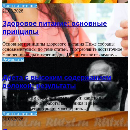
…
Диеты и питание
21.03.2026
Здоровое питание: основные
принципы
Основные принципы здорового питания Ниже собраны
основные тезисы по теме статьи. Употребляйте достаточное
количество воды в течение дня. Предпочитайте свежие…
Результаты
20.12.2025
Диета с высоким содержанием
волокон: результаты
Диета с высоким содержанием волокон: как это влияет на
организм Улучшение работы кишечника и избавление от
запоров. Снижение уровня холестерина…
Диеты и питание
31.03.2026