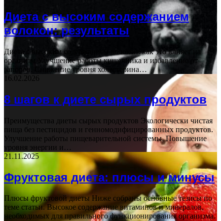
Диета с высоким содержанием
волокон: результаты
Диета с высоким содержанием волокон: как это влияет на
организм Улучшение работы кишечника и избавление от
запоров. Снижение уровня холестерина…
16.02.2026
8 шагов к диете сырых продуктов
Преимущества диеты сырых продуктов Экологически чистая
пища без пестицидов и генномодифицированных продуктов.
Улучшение работы пищеварительной системы. Повышение
уровня энергии и…
21.11.2025
Фруктовая диета: плюсы и минусы
Плюсы фруктовой диеты Ниже собраны основные тезисы по
теме статьи. Высокое содержание витаминов и минералов,
необходимых для правильного функционирования организма.