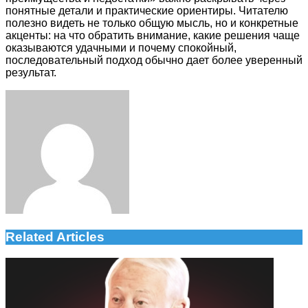
понятные детали и практические ориентиры. Читателю
полезно видеть не только общую мысль, но и конкретные
акценты: на что обратить внимание, какие решения чаще
оказываются удачными и почему спокойный,
последовательный подход обычно дает более уверенный
результат.
Facebook
Twitter
LinkedIn
Tumblr
Pinterest
Reddit
VKontakte
Odnoklassniki
Skype
WhatsApp
Telegram
Viber
Share
Print
via
Email
Related Articles