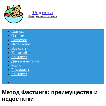
Menu
15 диета
Похудение и питание
Главная
О сайте
Читаемое
Интересное
Все статьи
Карта сайта
Контакты
Диеты и питание
Меню
Результаты
Контакты
Search
for
Метод Фастинга: преимущества и
недостатки