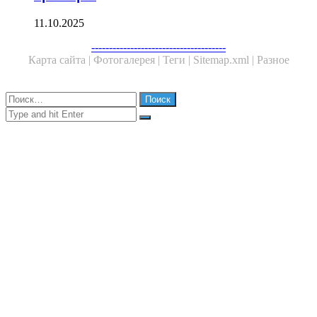
11.10.2025
Facebook
Twitter
WhatsApp
Telegram
--------------------------------------
Карта сайта |
Фотогалерея |
Теги |
Sitemap.xml |
Разное
Close
Найти:
Close
Search
for