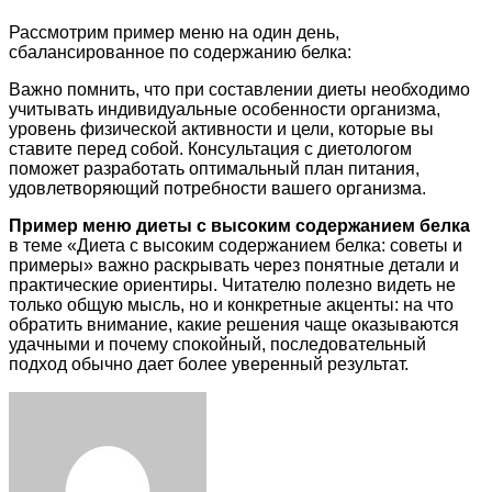
Рассмотрим пример меню на один день,
сбалансированное по содержанию белка:
Важно помнить, что при составлении диеты необходимо
учитывать индивидуальные особенности организма,
уровень физической активности и цели, которые вы
ставите перед собой. Консультация с диетологом
поможет разработать оптимальный план питания,
удовлетворяющий потребности вашего организма.
Пример меню диеты с высоким содержанием белка
в теме «Диета с высоким содержанием белка: советы и
примеры» важно раскрывать через понятные детали и
практические ориентиры. Читателю полезно видеть не
только общую мысль, но и конкретные акценты: на что
обратить внимание, какие решения чаще оказываются
удачными и почему спокойный, последовательный
подход обычно дает более уверенный результат.
Facebook
Twitter
LinkedIn
Tumblr
Pinterest
Reddit
VKontakte
Odnoklassniki
Skype
WhatsApp
Telegram
Viber
Share
Print
via
Email