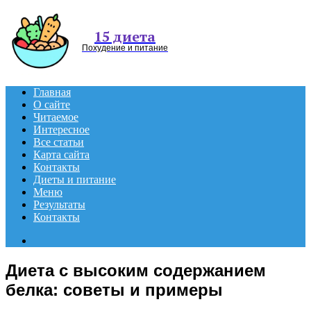
Menu
15 диета
Похудение и питание
Главная
О сайте
Читаемое
Интересное
Все статьи
Карта сайта
Контакты
Диеты и питание
Меню
Результаты
Контакты
Search
for
Диета с высоким содержанием
белка: советы и примеры