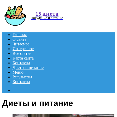
Menu
15 диета
Похудение и питание
Главная
О сайте
Читаемое
Интересное
Все статьи
Карта сайта
Контакты
Диеты и питание
Меню
Результаты
Контакты
Search
for
Диеты и питание