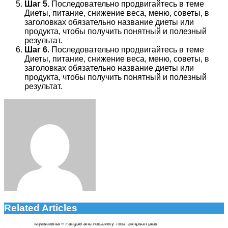
Шаг 5.
Последовательно продвигайтесь в теме
Диеты, питание, снижение веса, меню, советы, в
заголовках обязательно название диеты или
продукта, чтобы получить понятный и полезный
результат.
Шаг 6.
Последовательно продвигайтесь в теме
Диеты, питание, снижение веса, меню, советы, в
заголовках обязательно название диеты или
продукта, чтобы получить понятный и полезный
результат.
Facebook
Twitter
LinkedIn
Tumblr
Pinterest
Reddit
VKontakte
Odnoklassniki
Skype
WhatsApp
Telegram
Viber
Share
Print
via
Email
Related Articles