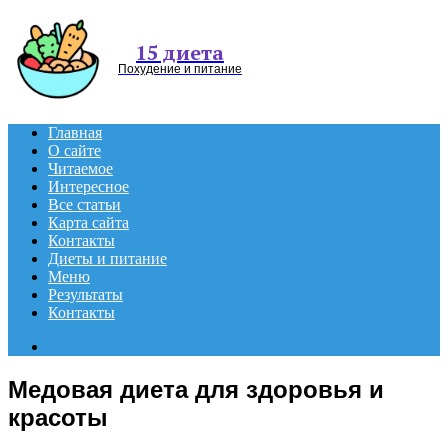
Menu
15 диета
Похудение и питание
Главная
О сайте
Читаемое
Интересное
Все статьи
Карта сайта
Контакты
Диеты и питание
Меню
Результаты
Контакты
Search
for
Медовая диета для здоровья и
красоты