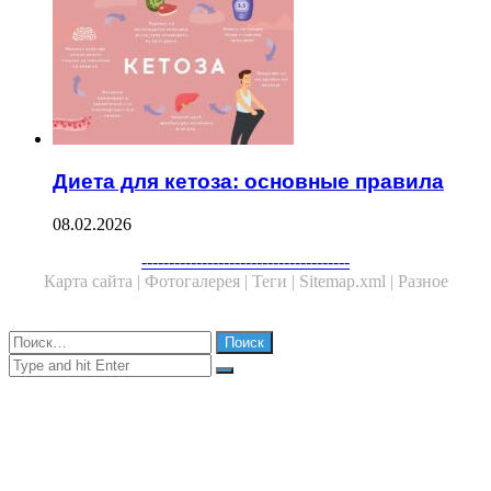
Диета для кетоза: основные правила
08.02.2026
Facebook
Twitter
WhatsApp
Telegram
--------------------------------------
Карта сайта |
Фотогалерея |
Теги |
Sitemap.xml |
Разное
Close
Найти:
Close
Search
for