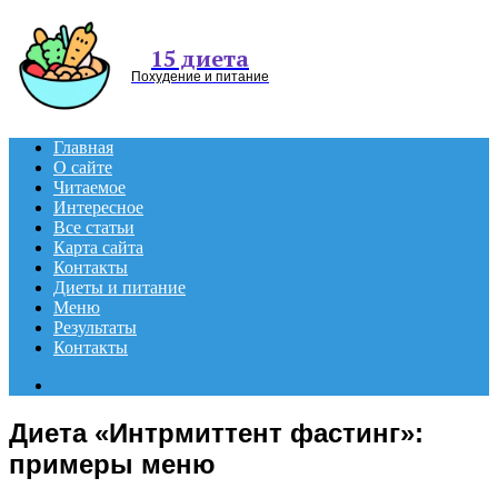
Menu
15 диета
Похудение и питание
Главная
О сайте
Читаемое
Интересное
Все статьи
Карта сайта
Контакты
Диеты и питание
Меню
Результаты
Контакты
Search
for
Диета «Интрмиттент фастинг»:
примеры меню