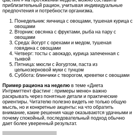
приблизительный рацион, учитывая индивидуальные
предпочтения и потребности организма.
Понедельник: яичница с овощами, тушеная курица с
овощами
Вторник: овсянка с фруктами, рыба на пару с
овощами
Среда: йогурт с орехами и медом, тушеная
говядина с овощами
Четверг: тосты с авокадо, курица запеченная с
тыквой
Пятница: мюсли с йогуртом, паста из
цельнозерновой муки с тунцом
Суббота: блинчики с творогом, креветки с овощами
Пример рациона на неделю
в теме «Диета
Интрмиттент фастинг : примеры меню» важно
раскрывать через понятные детали и практические
ориентиры. Читателю полезно видеть не только общую
мысль, но и конкретные акценты: на что обратить
внимание, какие решения чаще оказываются удачными и
почему спокойный, последовательный подход обычно
дает более уверенный результат.
Facebook
Twitter
LinkedIn
Tumblr
Pinterest
Reddit
VKontakte
Odnoklassniki
Skype
WhatsApp
Telegram
Viber
Share
Print