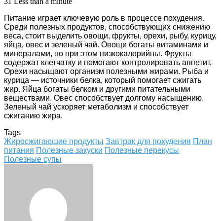
31
Less than a minute
Питание играет ключевую роль в процессе похудения.
Среди полезных продуктов, способствующих снижению
веса, стоит выделить овощи, фрукты, орехи, рыбу, курицу,
яйца, овес и зеленый чай. Овощи богаты витаминами и
минералами, но при этом низкокалорийны. Фрукты
содержат клетчатку и помогают контролировать аппетит.
Орехи насыщают организм полезными жирами. Рыба и
курица — источники белка, который помогает сжигать
жир. Яйца богаты белком и другими питательными
веществами. Овес способствует долгому насыщению.
Зеленый чай ускоряет метаболизм и способствует
сжиганию жира.
Tags
Жиросжигающие продукты
Завтрак для похудения
План
питания
Полезные закуски
Полезные перекусы
Полезные супы
Facebook
Twitter
LinkedIn
Tumblr
Pinterest
Reddit
VKontakte
Odnoklassniki
Skype
WhatsApp
Telegram
Viber
Share
Print
via
Email