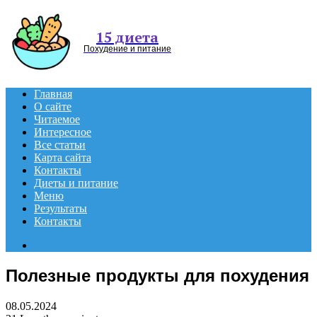
Menu
15 диета
Похудение и питание
Главная
О сайте
Читаемое
Интересное
Все статьи
Карта сайта
Контакты
Диеты и питание
Меню
Результаты
Контакты
Search
for
Полезные продукты для похудения
08.05.2024