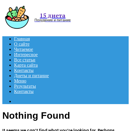
Menu
15 диета
Похудение и питание
Главная
О сайте
Читаемое
Интересное
Все статьи
Карта сайта
Контакты
Диеты и питание
Меню
Результаты
Контакты
Search
for
Nothing Found
It seems we can’t find what you’re looking for. Perhaps