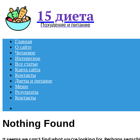
15 диета
Похудение и питание
Главная
О сайте
Читаемое
Интересное
Все статьи
Карта сайта
Контакты
Диеты и питание
Меню
Результаты
Контакты
Search
for
Nothing Found
It seems we can’t find what you’re looking for. Perhaps search