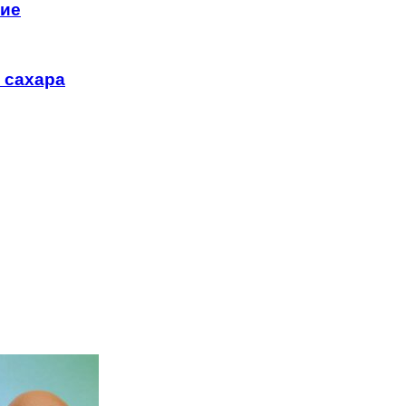
ние
 сахара