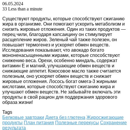
06.05.2024
33
Less than a minute
Существуют продукты, которые способствуют сжиганию
жира в организме. Они помогают ускорить метаболизм и
снизить жировые отложения. Один из таких продуктов —
перец чили, благодаря капсаицину он стимулирует
расщепление жиров. Зеленый чай также полезен, он
повышает термогенез и ускоряет обмен веществ.
Исследования показывают, что авокадо богато
мононенасыщенными жирами, которые способствуют
снижению веса. Орехи, особенно миндаль, содержат
витамин Е и магний, улучшающие обмен веществ и
снижающие аппетит. Кокосовое масло также считается
полезным, оно ускоряет обмен веществ и снижает
жировые отложения. Лосось богат омега-3 жирными
кислотами, которые способствуют сжиганию жира и
улучшают обмен веществ. Не забывайте включать эти
продукты в свой рацион для поддержания здорового
образа жизни!
Tags
Белковые завтраки
Диета без глютена
Жиросжигающие
продукты
План питания
Полезные перекусы
Сохранение
результата