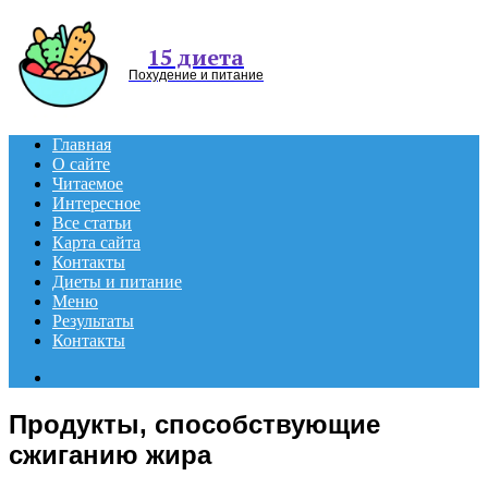
Menu
15 диета
Похудение и питание
Главная
О сайте
Читаемое
Интересное
Все статьи
Карта сайта
Контакты
Диеты и питание
Меню
Результаты
Контакты
Search
for
Продукты, способствующие
сжиганию жира