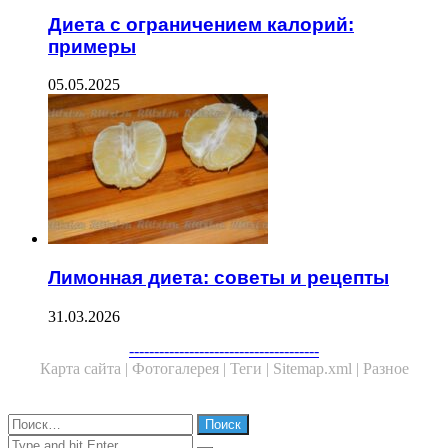
Диета с ограничением калорий:
примеры
05.05.2025
Лимонная диета: советы и рецепты
31.03.2026
Facebook
Twitter
WhatsApp
Telegram
--------------------------------------
Карта сайта |
Фотогалерея |
Теги |
Sitemap.xml |
Разное
Close
Найти:
Close