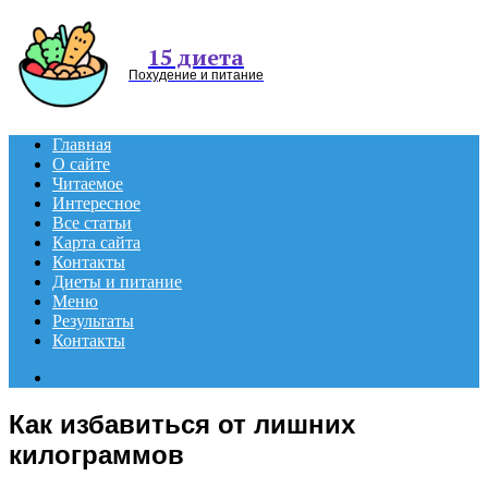
Menu
15 диета
Похудение и питание
Главная
О сайте
Читаемое
Интересное
Все статьи
Карта сайта
Контакты
Диеты и питание
Меню
Результаты
Контакты
Search
for
Как избавиться от лишних
килограммов