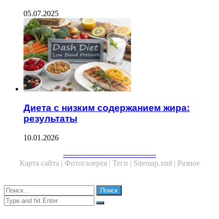
05.07.2025
Диета с низким содержанием жира:
результаты
10.01.2026
Facebook
Twitter
WhatsApp
Telegram
--------------------------------------
Карта сайта |
Фотогалерея |
Теги |
Sitemap.xml |
Разное
Close
Найти:
Close
Search
for