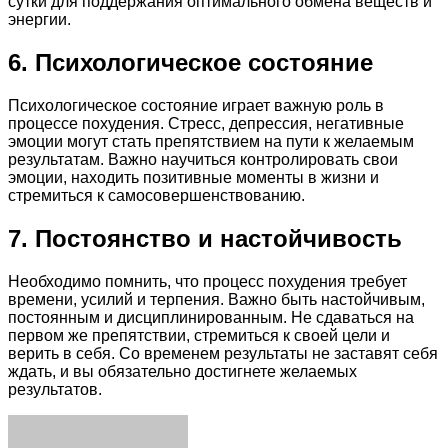
сутки для поддержания оптимального обмена веществ и
энергии.
6. Психологическое состояние
Психологическое состояние играет важную роль в
процессе похудения. Стресс, депрессия, негативные
эмоции могут стать препятствием на пути к желаемым
результатам. Важно научиться контролировать свои
эмоции, находить позитивные моменты в жизни и
стремиться к самосовершенствованию.
7. Постоянство и настойчивость
Необходимо помнить, что процесс похудения требует
времени, усилий и терпения. Важно быть настойчивым,
постоянным и дисциплинированным. Не сдаваться на
первом же препятствии, стремиться к своей цели и
верить в себя. Со временем результаты не заставят себя
ждать, и вы обязательно достигнете желаемых
результатов.
Facebook
Twitter
LinkedIn
Tumblr
Pinterest
Reddit
VKontakte
Odnoklassniki
Skype
WhatsApp
Telegram
Viber
Share
Print
via