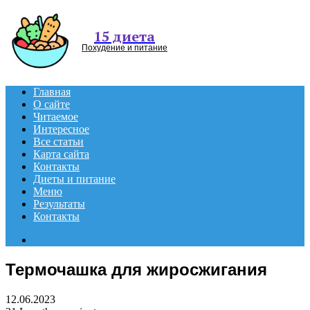
Menu
15 диета
Похудение и питание
Главная
О сайте
Читаемое
Интересное
Все статьи
Карта сайта
Контакты
Диеты и питание
Меню
Результаты
Контакты
Search
for
Термочашка для жиросжигания
12.06.2023