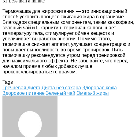
31
Less than a minute
Термочашка для жиросжигания — это инновационный
способ ускорить процесс сжигания жира в организме.
Благодаря специальным компонентам, таким как кофеин,
зеленый чай и L-карнитин, термочашка повышает
температуру тела, стимулирует обмен веществ и
увеличивает выработку энергии. Помимо этого,
термочашка снижает аппетит, улучшает концентрацию и
повышает выносливость во время тренировок. Пить
термочашку рекомендуется утром перед тренировкой
для максимального эффекта. Не забывайте, что перед
началом приема любых добавок лучше
проконсультироваться с врачом.
Tags
Гречневая диета
Диета без сахара
Здоровая кожа
Здоровое питание
Зеленый чай
Омега-3 жиры
Facebook
Twitter
LinkedIn
Tumblr
Pinterest
Reddit
VKontakte
Odnoklassniki
Skype
WhatsApp
Telegram
Viber
Share
Print
via
Email