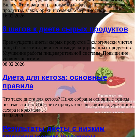
Включайте в рацион разноцветные фрукты и овощи, белковые
продукты, злаки, орехи и семена. Умеренность:…
16.02.2026
8 шагов к диете сырых продуктов
Преимущества диеты сырых продуктов Экологически чистая
пища без пестицидов и генномодифицированных продуктов.
Улучшение работы пищеварительной системы. Повышение
уровня энергии и…
08.02.2026
Диета для кетоза: основные
правила
Что такое диета для кетоза? Ниже собраны основные тезисы
по теме статьи. Избегайте продуктов с высоким содержанием
сахара и крахмала.…
01.02.2026
Результаты диеты с низким
гликемическим индексом