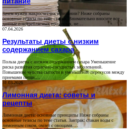
питание
Зачем нужен макросчетчик в питании? Ниже собраны
основные тезисы по теме статьи. Внимательно вносите все
данные о потребляемых продуктах, не…
07.04.2026
Результаты диеты с низким
содержанием сахара
Польза диеты с низким содержанием сахара Уменьшение
риска развития сердечно-сосудистых заболеваний.
Повышение чувства сытости и уменьшение перекусов между
приемами пищи.…
31.03.2026
Лимонная диета: советы и
рецепты
Лимонная диета: основные принципы Ниже собраны
основные тезисы по теме статьи. Завтрак: стакан воды с
лимонным соком, омлет с овощами.…