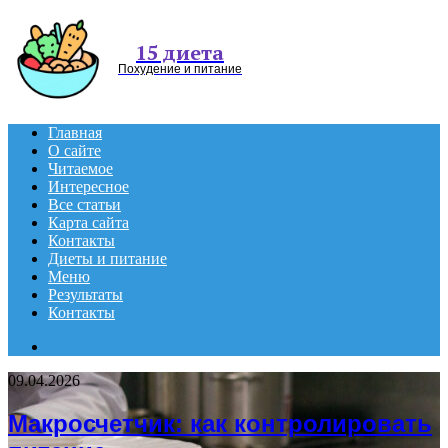
Menu
15 диета
Похудение и питание
Главная
О сайте
Читаемое
Интересное
Все статьи
Карта сайта
Контакты
Диеты и питание
Меню
Результаты
Контакты
Search
for
09.04.2026
Макросчетчик: как контролировать