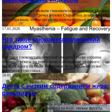
Результаты диеты с низким гликемическим индексом Овсянка
Брокколи Чечевица Гречка Яблоки Старайтесь делать рацион
разнообразным, чтобы организм получал больше витаминов,
…
17.01.2026
Что такое глюкометаболический
синдром?
Что такое глюкометаболический синдром? Ниже собраны
основные тезисы по теме статьи. Соблюдение здорового
рационального питания Умеренные физические нагрузки
Избегание стрессовых…
10.01.2026
Диета с низким содержанием жира:
результаты
Диета с низким содержанием жира: ключевые преимущества
Завтрак: омлет из белков, овсянка на воде, свежие фрукты.