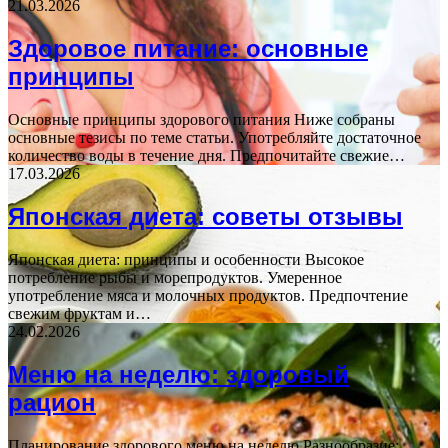
21.03.2026
Здоровое питание: основные
принципы
Основные принципы здорового питания Ниже собраны
основные тезисы по теме статьи. Употребляйте достаточное
количество воды в течение дня. Предпочитайте свежие…
17.03.2026
Японская диета: советы отзывы
Японская диета: принципы и особенности Высокое
потребление рыбы и морепродуктов. Умеренное
употребление мяса и молочных продуктов. Предпочтение
свежим фруктам и…
24.02.2026
Меню на неделю: здоровый
рацион
Планирование здорового меню на неделю Разнообразие: