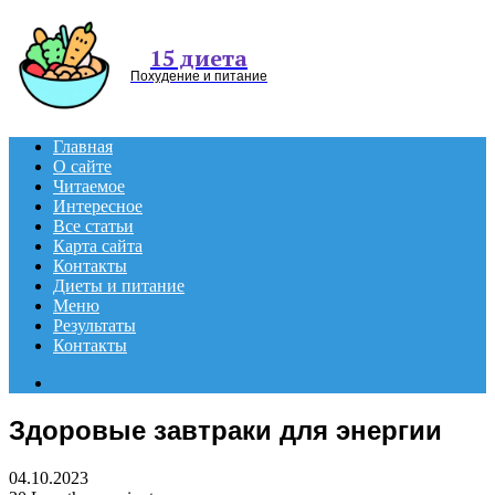
Menu
15 диета
Похудение и питание
Главная
О сайте
Читаемое
Интересное
Все статьи
Карта сайта
Контакты
Диеты и питание
Меню
Результаты
Контакты
Search
for
Здоровые завтраки для энергии
04.10.2023