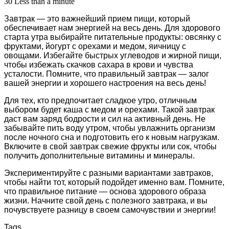
30
Less than a minute
Завтрак — это важнейший прием пищи, который
обеспечивает нам энергией на весь день. Для здорового
старта утра выбирайте питательные продукты: овсянку с
фруктами, йогурт с орехами и медом, яичницу с
овощами. Избегайте быстрых углеводов и жирной пищи,
чтобы избежать скачков сахара в крови и чувства
усталости. Помните, что правильный завтрак — залог
вашей энергии и хорошего настроения на весь день!
Для тех, кто предпочитает сладкое утро, отличным
выбором будет каша с медом и орехами. Такой завтрак
даст вам заряд бодрости и сил на активный день. Не
забывайте пить воду утром, чтобы увлажнить организм
после ночного сна и подготовить его к новым нагрузкам.
Включите в свой завтрак свежие фрукты или сок, чтобы
получить дополнительные витамины и минералы.
Экспериментируйте с разными вариантами завтраков,
чтобы найти тот, который подойдет именно вам. Помните,
что правильное питание — основа здорового образа
жизни. Начните свой день с полезного завтрака, и вы
почувствуете разницу в своем самочувствии и энергии!
Tags