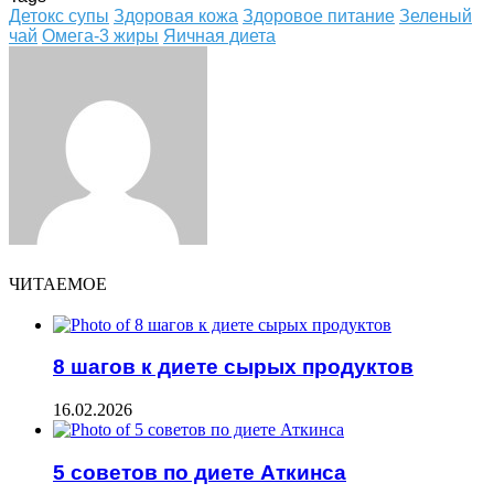
Детокс супы
Здоровая кожа
Здоровое питание
Зеленый
чай
Омега-3 жиры
Яичная диета
Facebook
Twitter
LinkedIn
Tumblr
Pinterest
Reddit
VKontakte
Odnoklassniki
Skype
WhatsApp
Telegram
Viber
Share
Print
via
Email
ЧИТАЕМОЕ
8 шагов к диете сырых продуктов
16.02.2026
5 советов по диете Аткинса