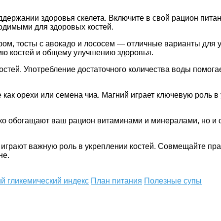
ддержании здоровья скелета. Включите в свой рацион питан
одимыми для здоровых костей.
ром, тосты с авокадо и лососем — отличные варианты для 
нию костей и общему улучшению здоровья.
костей. Употребление достаточного количества воды помога
е как орехи или семена чиа. Магний играет ключевую роль в
лько обогащают ваш рацион витаминами и минералами, но и
 играют важную роль в укреплении костей. Совмещайте пр
не.
й гликемический индекс
План питания
Полезные супы