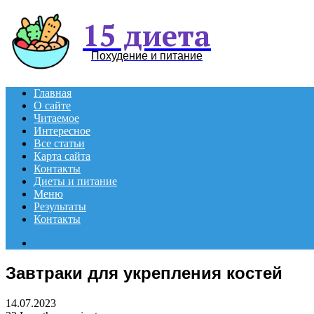
15 диета
Похудение и питание
Главная
О сайте
Читаемое
Интересное
Все статьи
Карта сайта
Контакты
Диеты и питание
Меню
Результаты
Контакты
Search
for
Завтраки для укрепления костей
14.07.2023