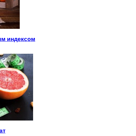
им индексом
ат