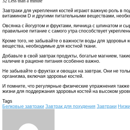
32
Less than a minute
Завтраки для укрепления костей играют важную роль в по
витамином D и другими питательными веществами, необх
Овсянка с йогуртом и фруктами, яичница с шпинатом и сы
правильное питание с самого утра способствует укрепле
Кроме того, не забывайте о важности воды для здоровья 
вещества, необходимые для костной ткани.
Добавьте в свой завтрак продукты, богатые магнием, таки
наличие в рационе питания особенно важно.
Не забывайте о фруктах и овощах на завтрак. Они не то
организма, включая здоровье костей.
И помните, что регулярные физические упражнения также
жизни для поддержания здоровья костей на высоком уров
Tags
Белковые завтраки
Завтрак для похудения
Завтраки
Низки
Facebook
Twitter
LinkedIn
Tumblr
Pinterest
Reddit
VKontakte
Odnoklassniki
Skype
WhatsApp
Telegram
Viber
Share
Print
via
Email