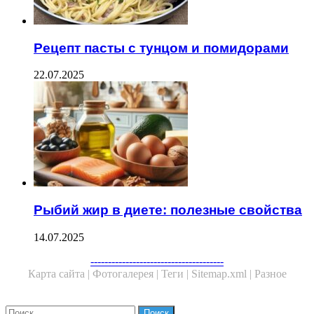
Рецепт пасты с тунцом и помидорами
22.07.2025
Рыбий жир в диете: полезные свойства
14.07.2025
Facebook
Twitter
WhatsApp
Telegram
--------------------------------------
Карта сайта |
Фотогалерея |
Теги |
Sitemap.xml |
Разное
Close
Найти: