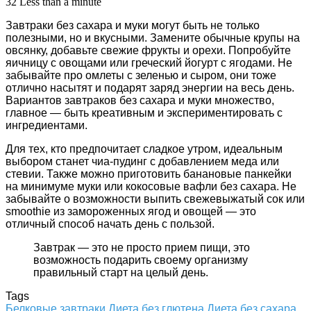
32
Less than a minute
Завтраки без сахара и муки могут быть не только
полезными, но и вкусными. Замените обычные крупы на
овсянку, добавьте свежие фрукты и орехи. Попробуйте
яичницу с овощами или греческий йогурт с ягодами. Не
забывайте про омлеты с зеленью и сыром, они тоже
отлично насытят и подарят заряд энергии на весь день.
Вариантов завтраков без сахара и муки множество,
главное — быть креативным и экспериментировать с
ингредиентами.
Для тех, кто предпочитает сладкое утром, идеальным
выбором станет чиа-пудинг с добавлением меда или
стевии. Также можно приготовить банановые панкейки
на минимуме муки или кокосовые вафли без сахара. Не
забывайте о возможности выпить свежевыжатый сок или
smoothie из замороженных ягод и овощей — это
отличный способ начать день с пользой.
Завтрак — это не просто прием пищи, это
возможность подарить своему организму
правильный старт на целый день.
Tags
Белковые завтраки
Диета без глютена
Диета без сахара