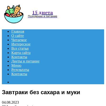
Menu
15 диета
Похудение и питание
Главная
О сайте
Читаемое
Интересное
Все статьи
Карта сайта
Контакты
Диеты и питание
Меню
Результаты
Контакты
Search
for
Завтраки без сахара и муки
04.08.2023