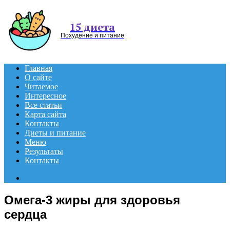
Menu
15 диета
Похудение и питание
Главная
О сайте
Читаемое
Интересное
Все статьи
Карта сайта
Контакты
Диеты и питание
Меню
Результаты
Контакты
Search
for
Омега-3 жиры для здоровья
сердца