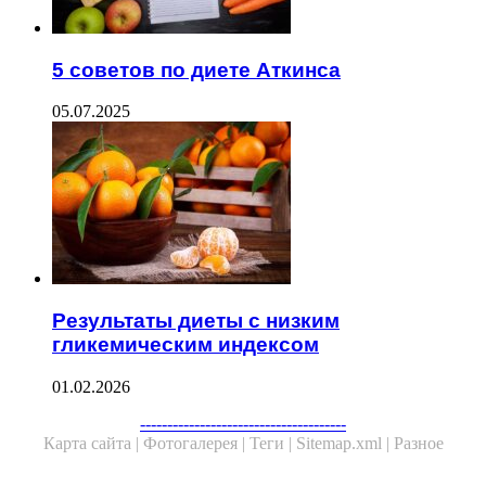
5 советов по диете Аткинса
05.07.2025
Результаты диеты с низким
гликемическим индексом
01.02.2026
Facebook
Twitter
WhatsApp
Telegram
--------------------------------------
Карта сайта |
Фотогалерея |
Теги |
Sitemap.xml |
Разное