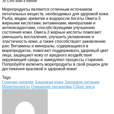
30
Less than a minute
Морепродукты являются отличным источником
питательных веществ, необходимых для здоровой кожи.
Рыба, мидии, креветки и водоросли богаты Омега-3
жирными кислотами, витаминами, минералами и
антиоксидантами, способствующими улучшению
состояния кожи. Омега-3 жирные кислоты помогают
уменьшить воспаления, улучшить увлажнение и
эластичность кожи, а также способствуют заживлению
ран. Витамины и минералы, содержащиеся в
морепродуктах, помогают поддерживать здоровый цвет
лица, защищают кожу от вредного воздействия
окружающей среды и замедляют процессы старения.
Попробуйте включить морепродукты в свой рацион для
достижения красивой и здоровой кожи!
Tags
Горячие напитки
Здоровая кожа
Здоровое питание
Морепродукты
Очищение организма
Сброс веса
Facebook
Twitter
LinkedIn
Tumblr
Pinterest
Reddit
VKontakte
Odnoklassniki
Skype
WhatsApp
Telegram
Viber
Share
Print
via
Email