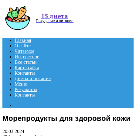
Menu
15 диета
Похудение и питание
Главная
О сайте
Читаемое
Интересное
Все статьи
Карта сайта
Контакты
Диеты и питание
Меню
Результаты
Контакты
Search
for
Морепродукты для здоровой кожи
20.03.2024