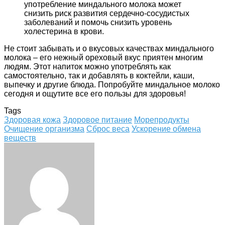
употребление миндального молока может
снизить риск развития сердечно-сосудистых
заболеваний и помочь снизить уровень
холестерина в крови.
Не стоит забывать и о вкусовых качествах миндального
молока – его нежный ореховый вкус приятен многим
людям. Этот напиток можно употреблять как
самостоятельно, так и добавлять в коктейли, каши,
выпечку и другие блюда. Попробуйте миндальное молоко
сегодня и ощутите все его пользы для здоровья!
Tags
Здоровая кожа
Здоровое питание
Морепродукты
Очищение организма
Сброс веса
Ускорение обмена
веществ
Facebook
Twitter
LinkedIn
Tumblr
Pinterest
Reddit
VKontakte
Odnoklassniki
Skype
WhatsApp
Telegram
Viber
Share
Print
via
Email