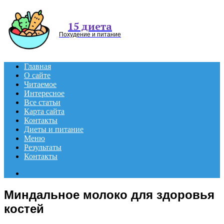
Menu
15 диета
Похудение и питание
Главная
О сайте
Читаемое
Интересное
Все статьи
Карта сайта
Контакты
Диеты и питание
Меню
Результаты
Контакты
Search
for
Миндальное молоко для здоровья
костей