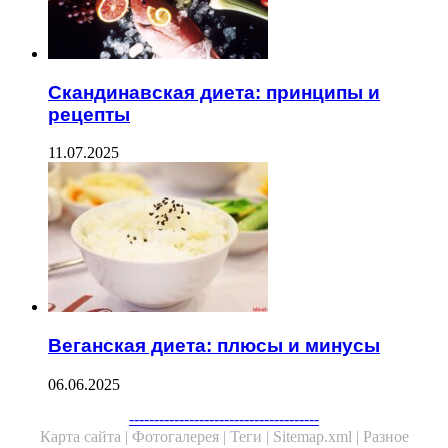
Скандинавская диета: принципы и
рецепты
11.07.2025
Веганская диета: плюсы и минусы
06.06.2025
Facebook
Twitter
WhatsApp
Telegram
--------------------------------------
Карта сайта |
Фотогалерея |
Теги |
Sitemap.xml |
Разное