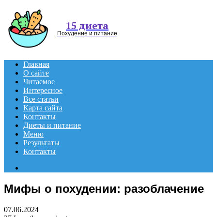
Menu
15 диета
Похудение и питание
Главная
О сайте
Читаемое
Интересное
Все статьи
Карта сайта
Контакты
Диеты и питание
Меню
Результаты
Контакты
Search
for
Мифы о похудении: разоблачение
07.06.2024