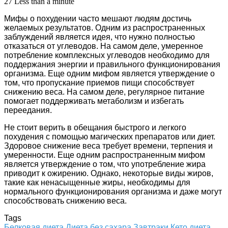
27
Less than a minute
Мифы о похудении часто мешают людям достичь
желаемых результатов. Одним из распространенных
заблуждений является идея, что нужно полностью
отказаться от углеводов. На самом деле, умеренное
потребление комплексных углеводов необходимо для
поддержания энергии и правильного функционирования
организма. Еще одним мифом является утверждение о
том, что пропускание приемов пищи способствует
снижению веса. На самом деле, регулярное питание
помогает поддерживать метаболизм и избегать
переедания.
Не стоит верить в обещания быстрого и легкого
похудения с помощью магических препаратов или диет.
Здоровое снижение веса требует времени, терпения и
умеренности. Еще одним распространенным мифом
является утверждение о том, что употребление жира
приводит к ожирению. Однако, некоторые виды жиров,
такие как ненасыщенные жиры, необходимы для
нормального функционирования организма и даже могут
способствовать снижению веса.
Tags
Белковая диета
Диета без сахара
Завтраки
Кето диета