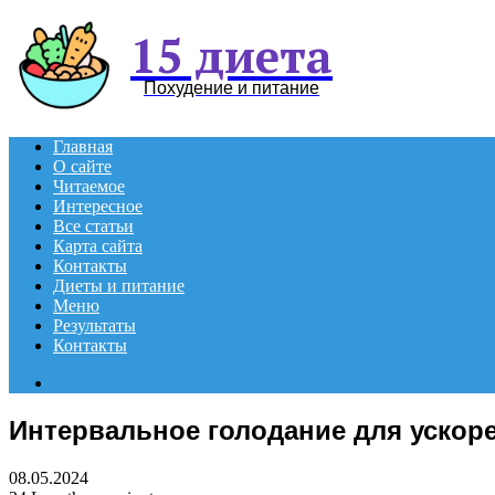
15 диета
Похудение и питание
Главная
О сайте
Читаемое
Интересное
Все статьи
Карта сайта
Контакты
Диеты и питание
Меню
Результаты
Контакты
Search
for
Интервальное голодание для ускор
08.05.2024