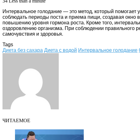
34
Less than a minute
Интервальное голодание — это метод, который помогает 
соблюдать периоды поста и приема пищи, создавая окно в
повышению уровня гормона роста. Кроме того, интерваль
оздоровлению организма. При соблюдении правильного ре
самочувствия и здоровья.
Tags
Диета без сахара
Диета с водой
Интервальное голодание
Facebook
Twitter
LinkedIn
Tumblr
Pinterest
Reddit
VKontakte
Odnoklassniki
Skype
WhatsApp
Telegram
Viber
Share
Print
via
Email
ЧИТАЕМОЕ