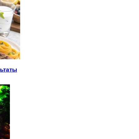
льтаты