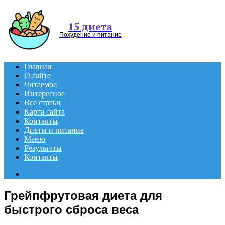
Menu
15 диета
Похудение и питание
Главная
О сайте
Читаемое
Интересное
Все статьи
Карта сайта
Контакты
Диеты и питание
Меню
Результаты
Контакты
Search
for
Грейпфрутовая диета для
быстрого сброса веса