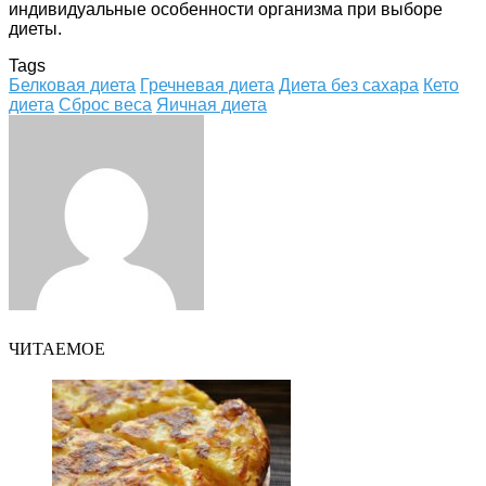
индивидуальные особенности организма при выборе
диеты.
Tags
Белковая диета
Гречневая диета
Диета без сахара
Кето
диета
Сброс веса
Яичная диета
Facebook
Twitter
LinkedIn
Tumblr
Pinterest
Reddit
VKontakte
Odnoklassniki
Skype
WhatsApp
Telegram
Viber
Share
Print
via
Email
ЧИТАЕМОЕ