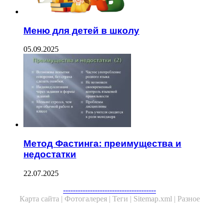
Меню для детей в школу
05.09.2025
Метод Фастинга: преимущества и
недостатки
22.07.2025
Facebook
Twitter
WhatsApp
Telegram
--------------------------------------
Карта сайта |
Фотогалерея |
Теги |
Sitemap.xml |
Разное