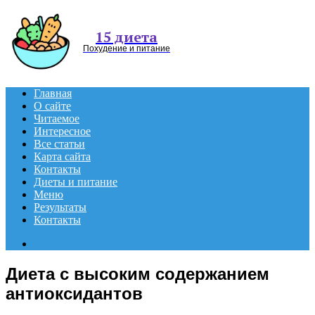
Menu
15 диета
Похудение и питание
Главная
О сайте
Читаемое
Интересное
Все статьи
Карта сайта
Контакты
Диеты и питание
Меню
Результаты
Контакты
Search
for
Диета с высоким содержанием
антиоксидантов