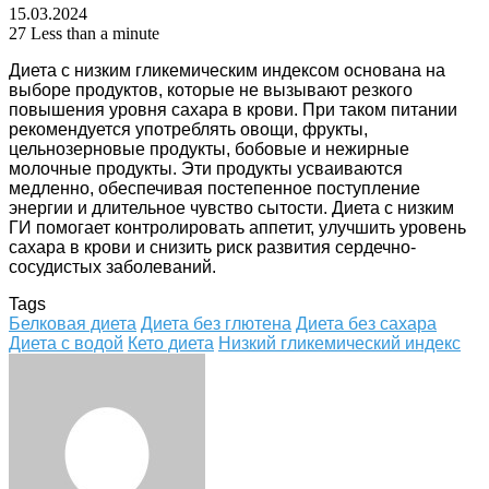
15.03.2024
27
Less than a minute
Диета с низким гликемическим индексом основана на
выборе продуктов, которые не вызывают резкого
повышения уровня сахара в крови. При таком питании
рекомендуется употреблять овощи, фрукты,
цельнозерновые продукты, бобовые и нежирные
молочные продукты. Эти продукты усваиваются
медленно, обеспечивая постепенное поступление
энергии и длительное чувство сытости. Диета с низким
ГИ помогает контролировать аппетит, улучшить уровень
сахара в крови и снизить риск развития сердечно-
сосудистых заболеваний.
Tags
Белковая диета
Диета без глютена
Диета без сахара
Диета с водой
Кето диета
Низкий гликемический индекс
Facebook
Twitter
LinkedIn
Tumblr
Pinterest
Reddit
VKontakte
Odnoklassniki
Skype
WhatsApp
Telegram
Viber
Share
Print
via
Email