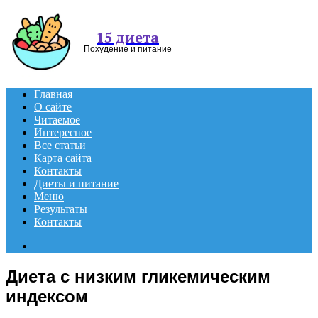
Menu
15 диета
Похудение и питание
Главная
О сайте
Читаемое
Интересное
Все статьи
Карта сайта
Контакты
Диеты и питание
Меню
Результаты
Контакты
Search
for
Диета с низким гликемическим
индексом