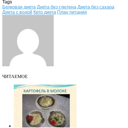
Tags
Белковая диета
Диета без глютена
Диета без сахара
Диета с водой
Кето диета
План питания
Facebook
Twitter
LinkedIn
Tumblr
Pinterest
Reddit
VKontakte
Odnoklassniki
Skype
WhatsApp
Telegram
Viber
Share
Print
via
Email
ЧИТАЕМОЕ