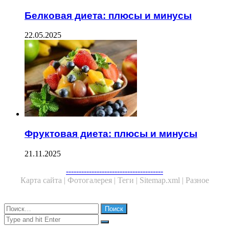
Белковая диета: плюсы и минусы
22.05.2025
Фруктовая диета: плюсы и минусы
21.11.2025
Facebook
Twitter
WhatsApp
Telegram
--------------------------------------
Карта сайта |
Фотогалерея |
Теги |
Sitemap.xml |
Разное
Close
Найти:
Close
Search