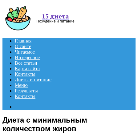
Menu
15 диета
Похудение и питание
Главная
О сайте
Читаемое
Интересное
Все статьи
Карта сайта
Контакты
Диеты и питание
Меню
Результаты
Контакты
Search
for
Диета с минимальным
количеством жиров