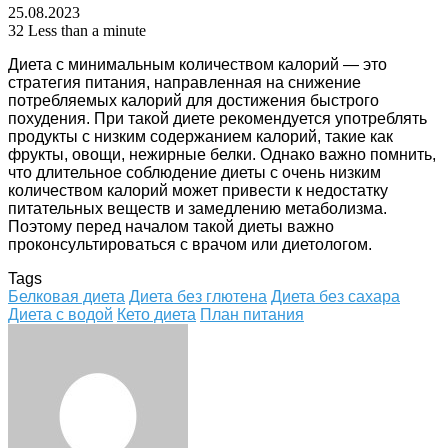
25.08.2023
32
Less than a minute
Диета с минимальным количеством калорий — это
стратегия питания, направленная на снижение
потребляемых калорий для достижения быстрого
похудения. При такой диете рекомендуется употреблять
продукты с низким содержанием калорий, такие как
фрукты, овощи, нежирные белки. Однако важно помнить,
что длительное соблюдение диеты с очень низким
количеством калорий может привести к недостатку
питательных веществ и замедлению метаболизма.
Поэтому перед началом такой диеты важно
проконсультироваться с врачом или диетологом.
Tags
Белковая диета
Диета без глютена
Диета без сахара
Диета с водой
Кето диета
План питания
Facebook
Twitter
LinkedIn
Tumblr
Pinterest
Reddit
VKontakte
Odnoklassniki
Skype
WhatsApp
Telegram
Viber
Share
Print
via
Email