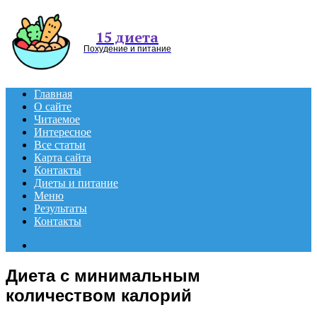
Menu
15 диета
Похудение и питание
Главная
О сайте
Читаемое
Интересное
Все статьи
Карта сайта
Контакты
Диеты и питание
Меню
Результаты
Контакты
Search
for
Диета с минимальным
количеством калорий