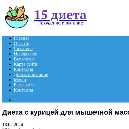
15 диета
Похудение и питание
Главная
О сайте
Читаемое
Интересное
Все статьи
Карта сайта
Контакты
Диеты и питание
Меню
Результаты
Контакты
Search
for
Диета с курицей для мышечной ма
18.02.2024