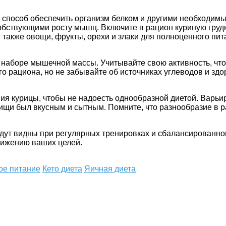
 способ обеспечить организм белком и другими необходим
бствующими росту мышц. Включите в рацион куриную грудку
он также овощи, фрукты, орехи и злаки для полноценного п
в наборе мышечной массы. Учитывайте свою активность, чт
го рациона, но не забывайте об источниках углеводов и з
я курицы, чтобы не надоесть однообразной диетой. Варьи
щи был вкусным и сытным. Помните, что разнообразие в р
дут видны при регулярных тренировках и сбалансированно
тижению ваших целей.
ое питание
Кето диета
Яичная диета