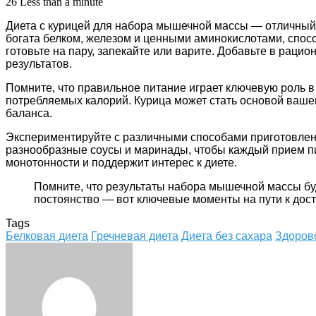
26
Less than a minute
Диета с курицей для набора мышечной массы — отличный
богата белком, железом и ценными аминокислотами, спосо
готовьте на пару, запекайте или варите. Добавьте в раци
результатов.
Помните, что правильное питание играет ключевую роль 
потребляемых калорий. Курица может стать основой ваше
баланса.
Экспериментируйте с различными способами приготовлени
разнообразные соусы и маринады, чтобы каждый прием пи
монотонности и поддержит интерес к диете.
Помните, что результаты набора мышечной массы бу
постоянство — вот ключевые моменты на пути к дос
Tags
Белковая диета
Гречневая диета
Диета без сахара
Здоров
Facebook
Twitter
LinkedIn
Tumblr
Pinterest
Reddit
VKontakte
Odnoklassniki
Skype
WhatsApp
Telegram
Viber
Share
Print
via
Email