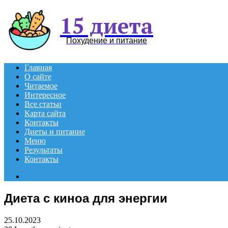
15 диета
Похудение и питание
Главная
О сайте
Читаемое
Интересное
Все статьи
Карта сайта
Контакты
Диеты и питание
Меню
Результаты
Контакты
Search
for
Диета с киноа для энергии
25.10.2023