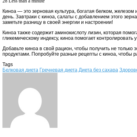
28
Less than a minute
Киноа — это зерновая культура, богатая белком, железом
день. Завтраки с киноа, салаты с добавлением этого зерн
заметьте разницу в своей энергии и настроении!
Киноа также содержит аминокислоту лизин, которая помог
гликемическому индексу, киноа помогает контролировать у
Добавьте киноа в свой рацион, чтобы получить не только 
продуктами. Попробуйте разные рецепты с киноа, чтобы р
Tags
Белковая диета
Гречневая диета
Диета без сахара
Здоров
Facebook
Twitter
LinkedIn
Tumblr
Pinterest
Reddit
VKontakte
Odnoklassniki
Skype
WhatsApp
Telegram
Viber
Share
Print
via
Email