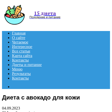
Menu
15 диета
Похудение и питание
Главная
О сайте
Читаемое
Интересное
Все статьи
Карта сайта
Контакты
Диеты и питание
Меню
Результаты
Контакты
Search
for
Диета с авокадо для кожи
04.09.2023