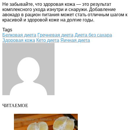
Не забывайте, что здоровая кожа — это результат
комплексного ухода изнутри и снаружи. Добавление
авокадо в рацион питания может стать отличным шагом к
красивой и здоровой коже на долгие годы.
Tags
Белковая диета
Гречневая диета
Диета без сахара
Здоровая кожа
Кето диета
Яичная диета
Facebook
Twitter
LinkedIn
Tumblr
Pinterest
Reddit
VKontakte
Odnoklassniki
Skype
WhatsApp
Telegram
Viber
Share
Print
via
Email
ЧИТАЕМОЕ