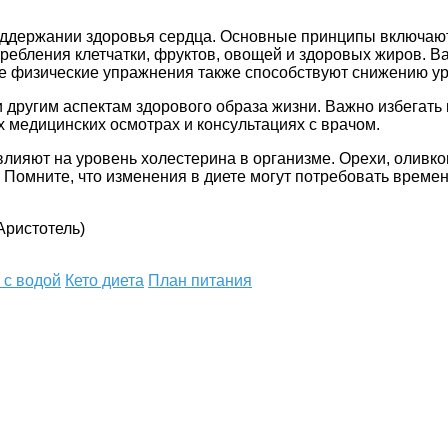
поддержании здоровья сердца. Основные принципы включ
требления клетчатки, фруктов, овощей и здоровых жиров. В
ые физические упражнения также способствуют снижению ур
 другим аспектам здорового образа жизни. Важно избегать 
 медицинских осмотрах и консультациях с врачом.
лияют на уровень холестерина в организме. Орехи, оливков
 Помните, что изменения в диете могут потребовать време
(Аристотель)
 с водой
Кето диета
План питания