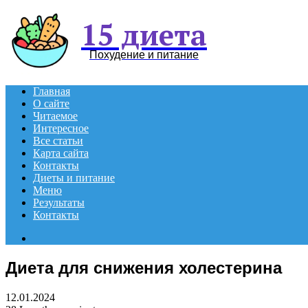
15 диета
Похудение и питание
Главная
О сайте
Читаемое
Интересное
Все статьи
Карта сайта
Контакты
Диеты и питание
Меню
Результаты
Контакты
Search
for
Диета для снижения холестерина
12.01.2024