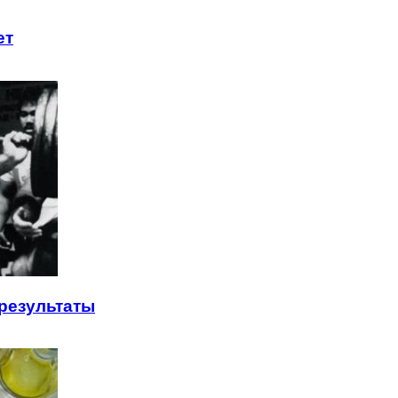
ет
результаты