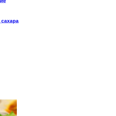
ние
 сахара