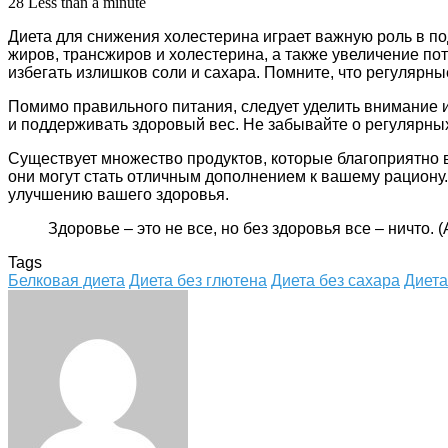
28
Less than a minute
Диета для снижения холестерина играет важную роль в 
жиров, трансжиров и холестерина, а также увеличение по
избегать излишков соли и сахара. Помните, что регулярн
Помимо правильного питания, следует уделить внимание и
и поддерживать здоровый вес. Не забывайте о регулярных
Существует множество продуктов, которые благоприятно в
они могут стать отличным дополнением к вашему рациону.
улучшению вашего здоровья.
Здоровье – это не все, но без здоровья все – ничто. 
Tags
Белковая диета
Диета без глютена
Диета без сахара
Диета
Facebook
Twitter
LinkedIn
Tumblr
Pinterest
Reddit
VKontakte
Odnoklassniki
Skype
WhatsApp
Telegram
Viber
Share
Print
via
Email