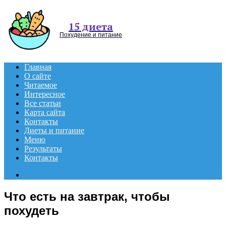
Menu
15 диета
Похудение и питание
Главная
О сайте
Читаемое
Интересное
Все статьи
Карта сайта
Контакты
Диеты и питание
Меню
Результаты
Контакты
Search
for
Что есть на завтрак, чтобы
похудеть