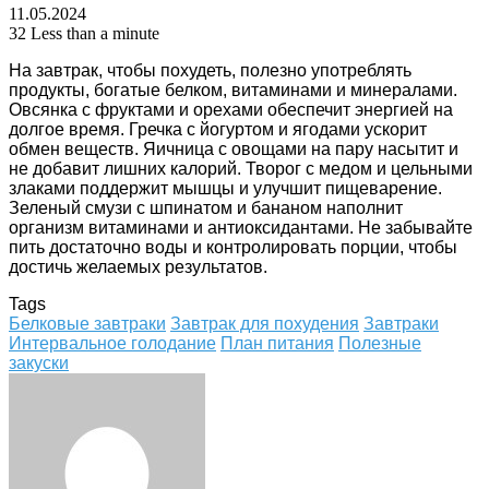
11.05.2024
32
Less than a minute
На завтрак, чтобы похудеть, полезно употреблять
продукты, богатые белком, витаминами и минералами.
Овсянка с фруктами и орехами обеспечит энергией на
долгое время. Гречка с йогуртом и ягодами ускорит
обмен веществ. Яичница с овощами на пару насытит и
не добавит лишних калорий. Творог с медом и цельными
злаками поддержит мышцы и улучшит пищеварение.
Зеленый смузи с шпинатом и бананом наполнит
организм витаминами и антиоксидантами. Не забывайте
пить достаточно воды и контролировать порции, чтобы
достичь желаемых результатов.
Tags
Белковые завтраки
Завтрак для похудения
Завтраки
Интервальное голодание
План питания
Полезные
закуски
Facebook
Twitter
LinkedIn
Tumblr
Pinterest
Reddit
VKontakte
Odnoklassniki
Skype
WhatsApp
Telegram
Viber
Share
Print
via
Email