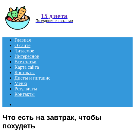
Menu
15 диета
Похудение и питание
Главная
О сайте
Читаемое
Интересное
Все статьи
Карта сайта
Контакты
Диеты и питание
Меню
Результаты
Контакты
Search
for
Что есть на завтрак, чтобы
похудеть