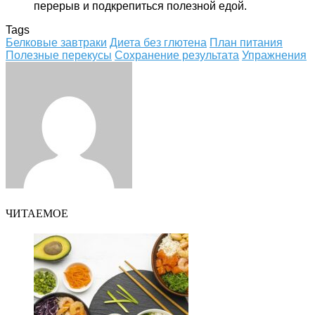
перерыв и подкрепиться полезной едой.
Tags
Белковые завтраки
Диета без глютена
План питания
Полезные перекусы
Сохранение результата
Упражнения
Facebook
Twitter
LinkedIn
Tumblr
Pinterest
Reddit
VKontakte
Odnoklassniki
Skype
WhatsApp
Telegram
Viber
Share
Print
via
Email
ЧИТАЕМОЕ