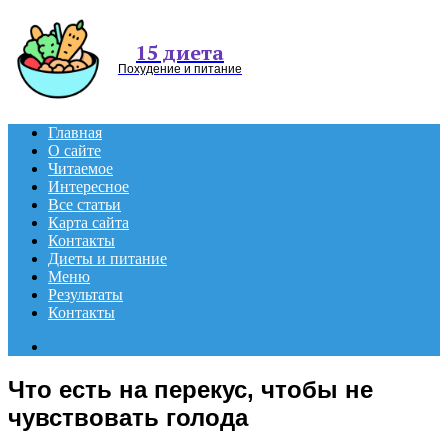
Menu
15 диета
Похудение и питание
Главная
О сайте
Читаемое
Интересное
Все статьи
Карта сайта
Контакты
Диеты и питание
Меню
Результаты
Контакты
Search
for
Что есть на перекус, чтобы не
чувствовать голода