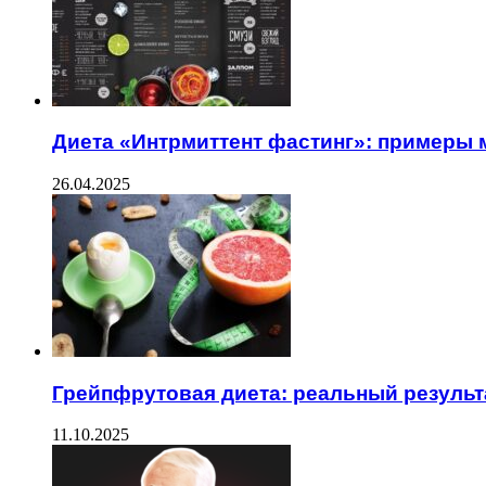
Диета «Интрмиттент фастинг»: примеры
26.04.2025
Грейпфрутовая диета: реальный результ
11.10.2025