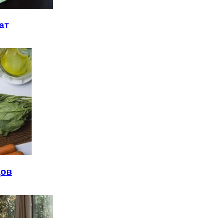
ат
дов