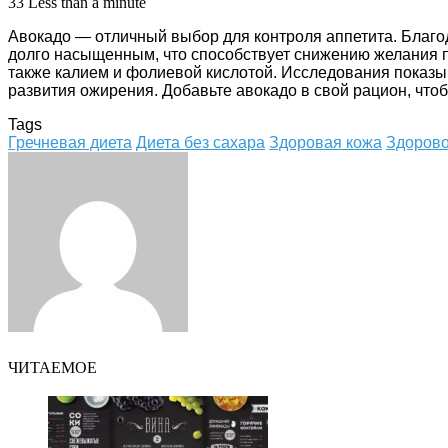
33
Less than a minute
Авокадо — отличный выбор для контроля аппетита. Благо
долго насыщенным, что способствует снижению желания пе
также калием и фолиевой кислотой. Исследования показы
развития ожирения. Добавьте авокадо в свой рацион, что
Tags
Гречневая диета
Диета без сахара
Здоровая кожа
Здорово
Facebook
Twitter
LinkedIn
Tumblr
Pinterest
Reddit
VKontakte
Odnoklassniki
Skype
WhatsApp
Telegram
Viber
Share
Print
via
Email
ЧИТАЕМОЕ